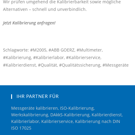
Wir prüfen umgehend die Kalibrierbarkeit sowie mögliche
Alternativen – schnell und unverbindlich.
Jetzt Kalibrierung anfragen!
Schlagworte: #M2005, #ABB GOERZ, #Multimeter,
#Kalibrierung, #Kalibrierlabor, #Kalibrierservice,
#Kalibrierdienst, #Qualität, #Qualitätssicherung, #Messgeräte
IHR PARTNER FÜR
Messgeräte kalibrieren, ISO-Kalibrierung,
Werkskalibrierung, DAkkS-Kalibrierung, Kalibrierdienst,
Kalibrierlabor, Kalibrierservice, Kalibrierung nach DIN
ISO 17025