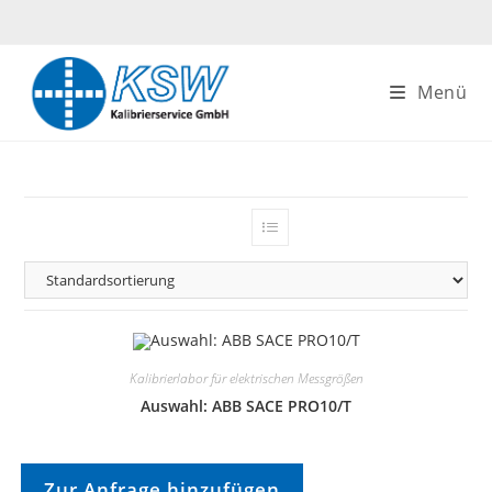
Zum
Inhalt
springen
Menü
Kalibrierlabor für elektrischen Messgrößen
Auswahl: ABB SACE PRO10/T
Zur Anfrage hinzufügen