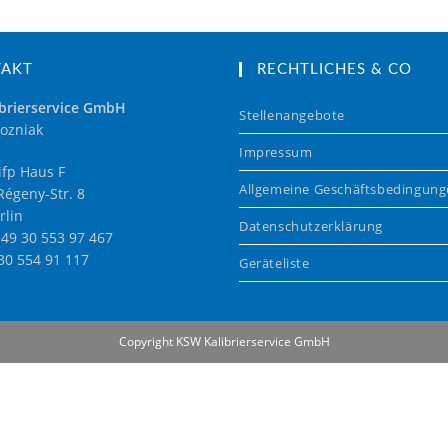
TAKT
RECHTLICHES & CO
brierservice GmbH
Stellenangebote
ozniak
Impressum
fp Haus F
Allgemeine Geschäftsbedingun
égeny-Str. 8
rlin
Datenschutzerklärung
+49 30 553 97 467
 30 554 91 117
Geräteliste
Copyright KSW Kalibrierservice GmbH