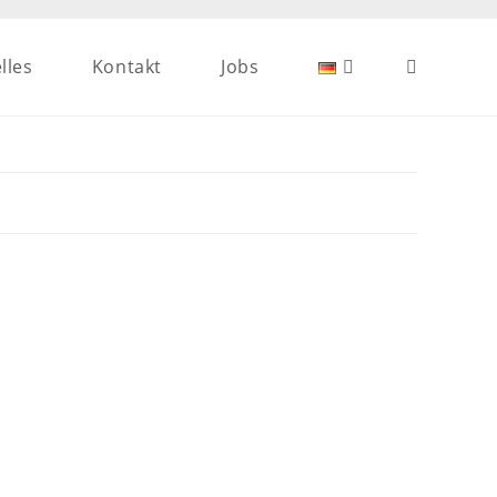
lles
Kontakt
Jobs
Website-
Suche
umschalten