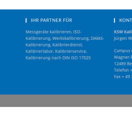
IHR PARTNER FÜR
KON
Messgeräte kalibrieren, ISO-
KSW Kali
Kalibrierung, Werkskalibrierung, DAkkS-
Jürgen W
Kalibrierung, Kalibrierdienst,
Campus i
Kalibrierlabor, Kalibrierservice,
Wagner-R
Kalibrierung nach DIN ISO 17025
12489 Be
Telefon 
Fax + 49