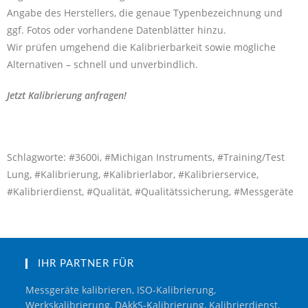
Angabe des Herstellers, die genaue Typenbezeichnung und
ggf. Fotos oder vorhandene Datenblätter hinzu.
Wir prüfen umgehend die Kalibrierbarkeit sowie mögliche
Alternativen – schnell und unverbindlich.
Jetzt Kalibrierung anfragen!
Schlagworte: #3600i, #Michigan Instruments, #Training/Test
Lung, #Kalibrierung, #Kalibrierlabor, #Kalibrierservice,
#Kalibrierdienst, #Qualität, #Qualitätssicherung, #Messgeräte
IHR PARTNER FÜR
Messgeräte kalibrieren, ISO-Kalibrierung,
Werkskalibrierung, DAkkS-Kalibrierung, Kalibrierdienst,